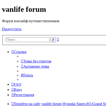
vanlife forum
Форум вэнлайф-путешественников
Пропустить
Расширенный
Поиск
поиск
Ссылки
Темы без ответов
Активные темы
Поиск
FAQ
Вход
Регистрация
Перейти на сайт
vanlife forum
Hyundai Starex/H1/Grand St