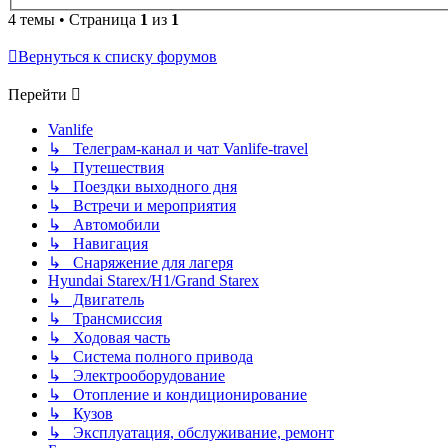
4 темы • Страница
1
из
1
Вернуться к списку форумов
Перейти
Vanlife
↳ Телеграм-канал и чат Vanlife-travel
↳ Путешествия
↳ Поездки выходного дня
↳ Встречи и мероприятия
↳ Автомобили
↳ Навигация
↳ Снаряжение для лагеря
Hyundai Starex/H1/Grand Starex
↳ Двигатель
↳ Трансмиссия
↳ Ходовая часть
↳ Система полного привода
↳ Электрооборудование
↳ Отопление и кондиционирование
↳ Кузов
↳ Эксплуатация, обслуживание, ремонт