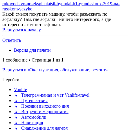
rukovodstvo-po-ekspluatatsii-hyundai-h1-grand-starex-2019-na-
russkom-yazyke
Какой смысл покупать машину, чтобы разъезжать по
асфальту? Там, где асфальт - ничего интересного, а где
интересно - там нет асфальта.
Вернуться к началу
Ответить
Версия для печати
1 сообщение • Страница
1
из
1
Вернуться в «Эксплуатация, обслуживание, ремонт»
Перейти
Vanlife
↳ Телеграм-канал и чат Vanlife-travel
↳ Путешествия
↳ Поездки выходного дня
↳ Встречи и мероприятия
↳ Автомобили
↳ Навигация
↳ Снаряжение для лагеря