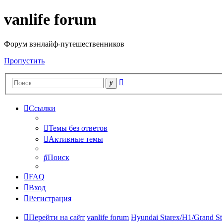
vanlife forum
Форум вэнлайф-путешественников
Пропустить
Расширенный
Поиск
поиск
Ссылки
Темы без ответов
Активные темы
Поиск
FAQ
Вход
Регистрация
Перейти на сайт
vanlife forum
Hyundai Starex/H1/Grand St