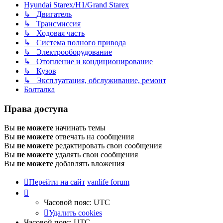
Hyundai Starex/H1/Grand Starex
↳ Двигатель
↳ Трансмиссия
↳ Ходовая часть
↳ Система полного привода
↳ Электрооборудование
↳ Отопление и кондиционирование
↳ Кузов
↳ Эксплуатация, обслуживание, ремонт
Болталка
Права доступа
Вы
не можете
начинать темы
Вы
не можете
отвечать на сообщения
Вы
не можете
редактировать свои сообщения
Вы
не можете
удалять свои сообщения
Вы
не можете
добавлять вложения
Перейти на сайт
vanlife forum
Часовой пояс:
UTC
Удалить cookies
Часовой пояс:
UTC