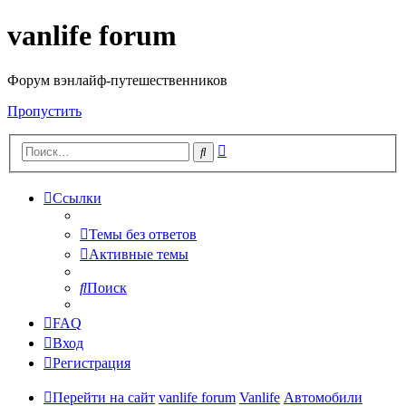
vanlife forum
Форум вэнлайф-путешественников
Пропустить
Расширенный
Поиск
поиск
Ссылки
Темы без ответов
Активные темы
Поиск
FAQ
Вход
Регистрация
Перейти на сайт
vanlife forum
Vanlife
Автомобили