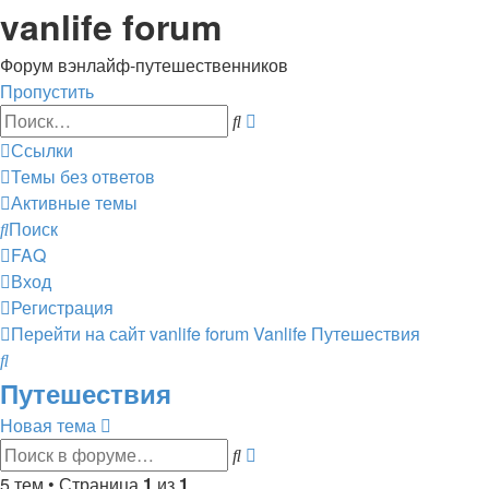
vanlife forum
Форум вэнлайф-путешественников
Пропустить
Расширенный
Поиск
поиск
Ссылки
Темы без ответов
Активные темы
Поиск
FAQ
Вход
Регистрация
Перейти на сайт
vanlife forum
Vanlife
Путешествия
Поиск
Путешествия
Новая тема
Расширенный
Поиск
поиск
5 тем • Страница
1
из
1