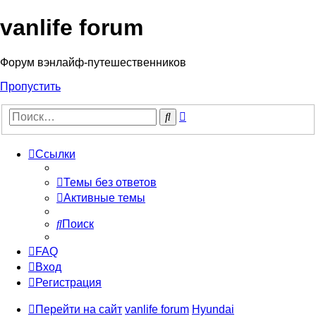
vanlife forum
Форум вэнлайф-путешественников
Пропустить
Расширенный
Поиск
поиск
Ссылки
Темы без ответов
Активные темы
Поиск
FAQ
Вход
Регистрация
Перейти на сайт
vanlife forum
Hyundai