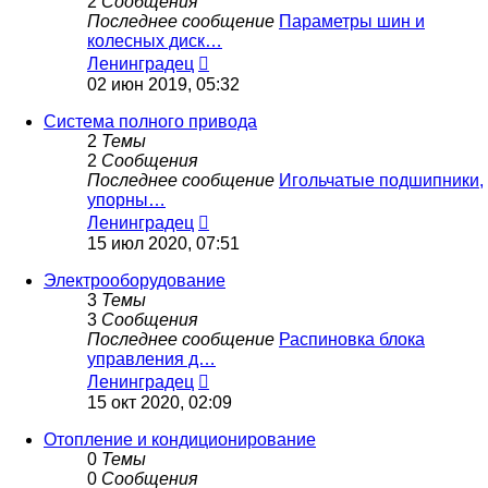
2
Сообщения
Последнее сообщение
Параметры шин и
колесных диск…
Перейти
Ленинградец
к
02 июн 2019, 05:32
последнему
сообщению
Система полного привода
2
Темы
2
Сообщения
Последнее сообщение
Игольчатые подшипники,
упорны…
Перейти
Ленинградец
к
15 июл 2020, 07:51
последнему
сообщению
Электрооборудование
3
Темы
3
Сообщения
Последнее сообщение
Распиновка блока
управления д…
Перейти
Ленинградец
к
15 окт 2020, 02:09
последнему
сообщению
Отопление и кондиционирование
0
Темы
0
Сообщения