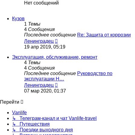
Нет сообщений
Кузов
1
Темы
4
Сообщения
Последнее сообщение
Re: Защита от коррозии
Перейти
Ленинградец
к
19 апр 2019, 05:19
последнему
сообщению
Эксплуатация, обслуживание, ремонт
4
Темы
4
Сообщения
Последнее сообщение
Руководство по
эксплуатации H…
Перейти
Ленинградец
к
07 мар 2020, 01:37
последнему
сообщению
Перейти
Vanlife
↳ Телеграм-канал и чат Vanlife-travel
↳ Путешествия
↳ Поездки выходного дня