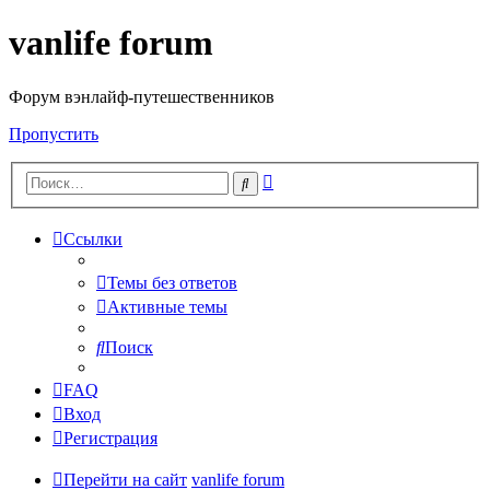
vanlife forum
Форум вэнлайф-путешественников
Пропустить
Расширенный
Поиск
поиск
Ссылки
Темы без ответов
Активные темы
Поиск
FAQ
Вход
Регистрация
Перейти на сайт
vanlife forum