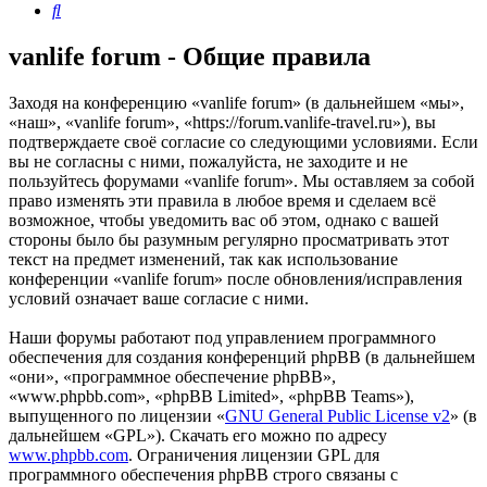
Поиск
vanlife forum - Общие правила
Заходя на конференцию «vanlife forum» (в дальнейшем «мы»,
«наш», «vanlife forum», «https://forum.vanlife-travel.ru»), вы
подтверждаете своё согласие со следующими условиями. Если
вы не согласны с ними, пожалуйста, не заходите и не
пользуйтесь форумами «vanlife forum». Мы оставляем за собой
право изменять эти правила в любое время и сделаем всё
возможное, чтобы уведомить вас об этом, однако с вашей
стороны было бы разумным регулярно просматривать этот
текст на предмет изменений, так как использование
конференции «vanlife forum» после обновления/исправления
условий означает ваше согласие с ними.
Наши форумы работают под управлением программного
обеспечения для создания конференций phpBB (в дальнейшем
«они», «программное обеспечение phpBB»,
«www.phpbb.com», «phpBB Limited», «phpBB Teams»),
выпущенного по лицензии «
GNU General Public License v2
» (в
дальнейшем «GPL»). Скачать его можно по адресу
www.phpbb.com
. Ограничения лицензии GPL для
программного обеспечения phpBB строго связаны с