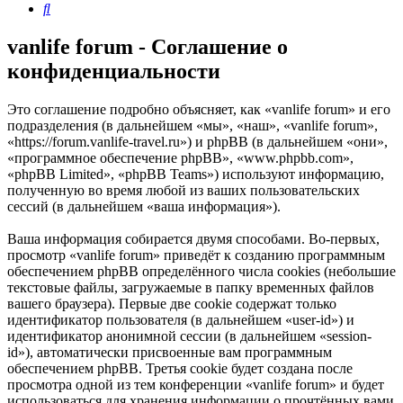
Поиск
vanlife forum - Соглашение о
конфиденциальности
Это соглашение подробно объясняет, как «vanlife forum» и его
подразделения (в дальнейшем «мы», «наш», «vanlife forum»,
«https://forum.vanlife-travel.ru») и phpBB (в дальнейшем «они»,
«программное обеспечение phpBB», «www.phpbb.com»,
«phpBB Limited», «phpBB Teams») используют информацию,
полученную во время любой из ваших пользовательских
сессий (в дальнейшем «ваша информация»).
Ваша информация собирается двумя способами. Во-первых,
просмотр «vanlife forum» приведёт к созданию программным
обеспечением phpBB определённого числа cookies (небольшие
текстовые файлы, загружаемые в папку временных файлов
вашего браузера). Первые две cookie содержат только
идентификатор пользователя (в дальнейшем «user-id») и
идентификатор анонимной сессии (в дальнейшем «session-
id»), автоматически присвоенные вам программным
обеспечением phpBB. Третья cookie будет создана после
просмотра одной из тем конференции «vanlife forum» и будет
использоваться для хранения информации о прочтённых вами