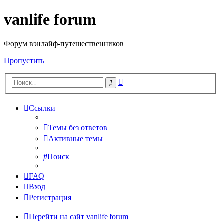
vanlife forum
Форум вэнлайф-путешественников
Пропустить
Расширенный
Поиск
поиск
Ссылки
Темы без ответов
Активные темы
Поиск
FAQ
Вход
Регистрация
Перейти на сайт
vanlife forum