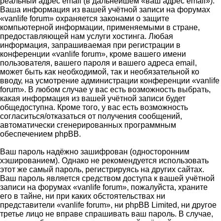
реальный адрес email (в дальнейшем «ваш адрес email»).
Ваша информация из вашей учётной записи на форумах
«vanlife forum» охраняется законами о защите
компьютерной информации, применяемыми в стране,
предоставляющей нам услуги хостинга. Любая
информация, запрашиваемая при регистрации в
конференции «vanlife forum», кроме вашего имени
пользователя, вашего пароля и вашего адреса email,
может быть как необходимой, так и необязательной ко
вводу, на усмотрение администрации конференции «vanlife
forum». В любом случае у вас есть возможность выбрать,
какая информация из вашей учётной записи будет
общедоступна. Кроме того, у вас есть возможность
согласиться/отказаться от получения сообщений,
автоматически сгенерированных программным
обеспечением phpBB.
Ваш пароль надёжно зашифрован (односторонним
хэшированием). Однако не рекомендуется использовать
этот же самый пароль, регистрируясь на других сайтах.
Ваш пароль является средством доступа к вашей учётной
записи на форумах «vanlife forum», пожалуйста, храните
его в тайне, ни при каких обстоятельствах ни
представители «vanlife forum», ни phpBB Limited, ни другое
третье лицо не вправе спрашивать ваш пароль. В случае,