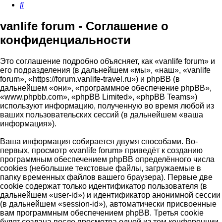
Поиск
vanlife forum - Соглашение о
конфиденциальности
Это соглашение подробно объясняет, как «vanlife forum» и
его подразделения (в дальнейшем «мы», «наш», «vanlife
forum», «https://forum.vanlife-travel.ru») и phpBB (в
дальнейшем «они», «программное обеспечение phpBB»,
«www.phpbb.com», «phpBB Limited», «phpBB Teams»)
используют информацию, полученную во время любой из
ваших пользовательских сессий (в дальнейшем «ваша
информация»).
Ваша информация собирается двумя способами. Во-
первых, просмотр «vanlife forum» приведёт к созданию
программным обеспечением phpBB определённого числа
cookies (небольшие текстовые файлы, загружаемые в
папку временных файлов вашего браузера). Первые две
cookie содержат только идентификатор пользователя (в
дальнейшем «user-id») и идентификатор анонимной сессии
(в дальнейшем «session-id»), автоматически присвоенные
вам программным обеспечением phpBB. Третья cookie
будет создана после просмотра одной из тем конференции