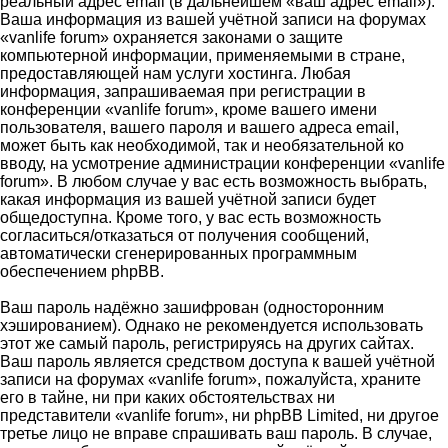
реальный адрес email (в дальнейшем «ваш адрес email»).
Ваша информация из вашей учётной записи на форумах
«vanlife forum» охраняется законами о защите
компьютерной информации, применяемыми в стране,
предоставляющей нам услуги хостинга. Любая
информация, запрашиваемая при регистрации в
конференции «vanlife forum», кроме вашего имени
пользователя, вашего пароля и вашего адреса email,
может быть как необходимой, так и необязательной ко
вводу, на усмотрение администрации конференции «vanlife
forum». В любом случае у вас есть возможность выбрать,
какая информация из вашей учётной записи будет
общедоступна. Кроме того, у вас есть возможность
согласиться/отказаться от получения сообщений,
автоматически сгенерированных программным
обеспечением phpBB.
Ваш пароль надёжно зашифрован (односторонним
хэшированием). Однако не рекомендуется использовать
этот же самый пароль, регистрируясь на других сайтах.
Ваш пароль является средством доступа к вашей учётной
записи на форумах «vanlife forum», пожалуйста, храните
его в тайне, ни при каких обстоятельствах ни
представители «vanlife forum», ни phpBB Limited, ни другое
третье лицо не вправе спрашивать ваш пароль. В случае,