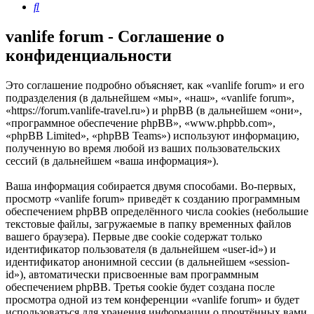
Поиск
vanlife forum - Соглашение о
конфиденциальности
Это соглашение подробно объясняет, как «vanlife forum» и его
подразделения (в дальнейшем «мы», «наш», «vanlife forum»,
«https://forum.vanlife-travel.ru») и phpBB (в дальнейшем «они»,
«программное обеспечение phpBB», «www.phpbb.com»,
«phpBB Limited», «phpBB Teams») используют информацию,
полученную во время любой из ваших пользовательских
сессий (в дальнейшем «ваша информация»).
Ваша информация собирается двумя способами. Во-первых,
просмотр «vanlife forum» приведёт к созданию программным
обеспечением phpBB определённого числа cookies (небольшие
текстовые файлы, загружаемые в папку временных файлов
вашего браузера). Первые две cookie содержат только
идентификатор пользователя (в дальнейшем «user-id») и
идентификатор анонимной сессии (в дальнейшем «session-
id»), автоматически присвоенные вам программным
обеспечением phpBB. Третья cookie будет создана после
просмотра одной из тем конференции «vanlife forum» и будет
использоваться для хранения информации о прочтённых вами