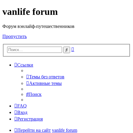
vanlife forum
Форум вэнлайф-путешественников
Пропустить
Расширенный
Поиск
поиск
Ссылки
Темы без ответов
Активные темы
Поиск
FAQ
Вход
Регистрация
Перейти на сайт
vanlife forum