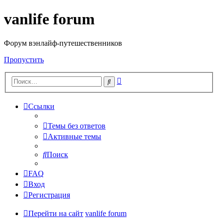
vanlife forum
Форум вэнлайф-путешественников
Пропустить
Расширенный
Поиск
поиск
Ссылки
Темы без ответов
Активные темы
Поиск
FAQ
Вход
Регистрация
Перейти на сайт
vanlife forum