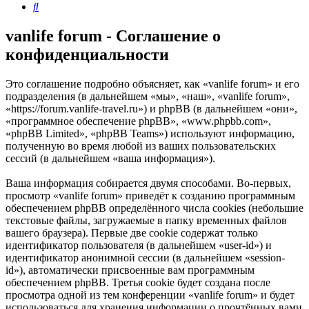
Поиск
vanlife forum - Соглашение о
конфиденциальности
Это соглашение подробно объясняет, как «vanlife forum» и его
подразделения (в дальнейшем «мы», «наш», «vanlife forum»,
«https://forum.vanlife-travel.ru») и phpBB (в дальнейшем «они»,
«программное обеспечение phpBB», «www.phpbb.com»,
«phpBB Limited», «phpBB Teams») используют информацию,
полученную во время любой из ваших пользовательских
сессий (в дальнейшем «ваша информация»).
Ваша информация собирается двумя способами. Во-первых,
просмотр «vanlife forum» приведёт к созданию программным
обеспечением phpBB определённого числа cookies (небольшие
текстовые файлы, загружаемые в папку временных файлов
вашего браузера). Первые две cookie содержат только
идентификатор пользователя (в дальнейшем «user-id») и
идентификатор анонимной сессии (в дальнейшем «session-
id»), автоматически присвоенные вам программным
обеспечением phpBB. Третья cookie будет создана после
просмотра одной из тем конференции «vanlife forum» и будет
использоваться для хранения информации о прочтённых вами