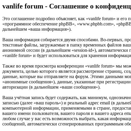
vanlife forum - Соглашение о конфиден
Это соглашение подробно объясняет, как «vanlife forum» и его по
«программное обеспечение phpBB», «www.phpbb.com», «phpBB 
дальнейшем «ваша информация»).
Ваша информация собирается двумя способами. Во-первых, про
текстовые файлы, загружаемые в папку временных файлов вашег
анонимной сессии (в дальнейшем «session-id»), автоматически
«vanlife forum» и будет использоваться для хранения информа
Также во время просмотра конференции «vanlife forum» мы мо
документа, целью которого является рассмотрение страниц,
данные, которые вы отправляете на форум. Этими данными мог
«анонимные сообщения»), данные, указанные при регистрации в
авторизации (в дальнейшем «ваши сообщения»).
Ваша учётная запись будет содержать, как минимум, однознач
записью (далее «ваш пароль») и реальный адрес email (в дальн
компьютерной информации, применяемыми в стране, предостав
вашего имени пользователя, вашего пароля и вашего адреса ema
любом случае у вас есть возможность выбрать, какая информаци
сообщений, автоматически сгенерированных программным об