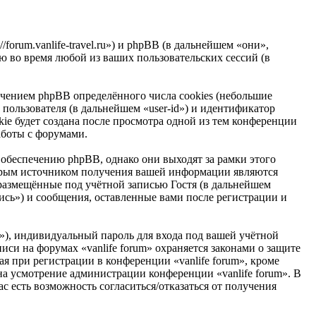
/forum.vanlife-travel.ru») и phpBB (в дальнейшем «они»,
 во время любой из ваших пользовательских сессий (в
ечением phpBB определённого числа cookies (небольшие
пользователя (в дальнейшем «user-id») и идентификатор
ie будет создана после просмотра одной из тем конференции
аботы с форумами.
обеспечению phpBB, однако они выходят за рамки этого
торым источником получения вашей информации являются
размещённые под учётной записью Гостя (в дальнейшем
ись») и сообщения, оставленные вами после регистрации и
»), индивидуальный пароль для входа под вашей учётной
иси на форумах «vanlife forum» охраняется законами о защите
 при регистрации в конференции «vanlife forum», кроме
 на усмотрение администрации конференции «vanlife forum». В
с есть возможность согласиться/отказаться от получения