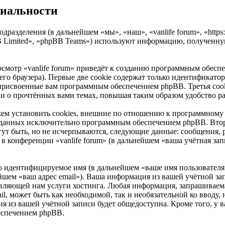
циальности
дразделения (в дальнейшем «мы», «наш», «vanlife forum», «https:/
Limited», «phpBB Teams») используют информацию, полученную
смотр «vanlife forum» приведёт к созданию программным обесп
о браузера). Первые две cookie содержат только идентификатор 
 присвоенные вам программным обеспечением phpBB. Третья cook
ции о прочтённых вами темах, повышая таким образом удобство р
жем установить cookies, внешние по отношению к программному 
 созданных исключительно программным обеспечением phpBB. В
ут быть, но не исчерпываются, следующие данные: сообщения, 
 конференции «vanlife forum» (в дальнейшем «ваша учётная зап
но идентифицируемое имя (в дальнейшем «ваше имя пользователя
ейшем «ваш адрес email»). Ваша информация из вашей учётной зап
ляющей нам услуги хостинга. Любая информация, запрашиваемая
il, может быть как необходимой, так и необязательной ко вводу,
я из вашей учётной записи будет общедоступна. Кроме того, у ва
еспечением phpBB.