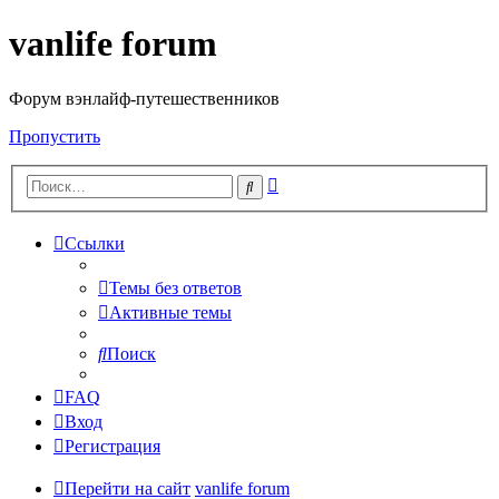
vanlife forum
Форум вэнлайф-путешественников
Пропустить
Расширенный
Поиск
поиск
Ссылки
Темы без ответов
Активные темы
Поиск
FAQ
Вход
Регистрация
Перейти на сайт
vanlife forum