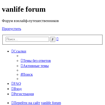
vanlife forum
Форум вэнлайф-путешественников
Пропустить
Расширенный
Поиск
поиск
Ссылки
Темы без ответов
Активные темы
Поиск
FAQ
Вход
Регистрация
Перейти на сайт
vanlife forum