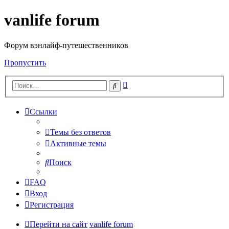
vanlife forum
Форум вэнлайф-путешественников
Пропустить
Расширенный
Поиск
поиск
Ссылки
Темы без ответов
Активные темы
Поиск
FAQ
Вход
Регистрация
Перейти на сайт
vanlife forum