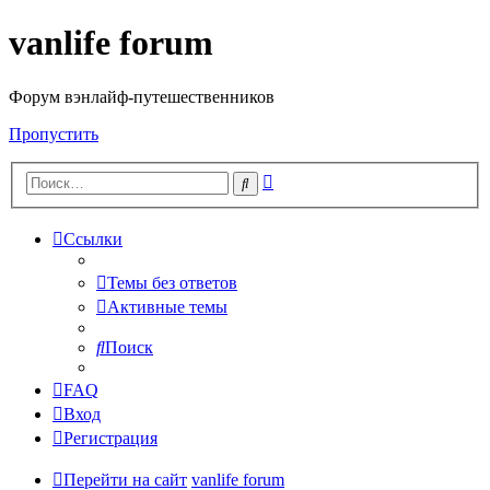
vanlife forum
Форум вэнлайф-путешественников
Пропустить
Расширенный
Поиск
поиск
Ссылки
Темы без ответов
Активные темы
Поиск
FAQ
Вход
Регистрация
Перейти на сайт
vanlife forum