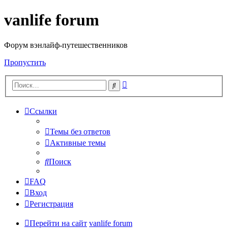
vanlife forum
Форум вэнлайф-путешественников
Пропустить
Расширенный
Поиск
поиск
Ссылки
Темы без ответов
Активные темы
Поиск
FAQ
Вход
Регистрация
Перейти на сайт
vanlife forum