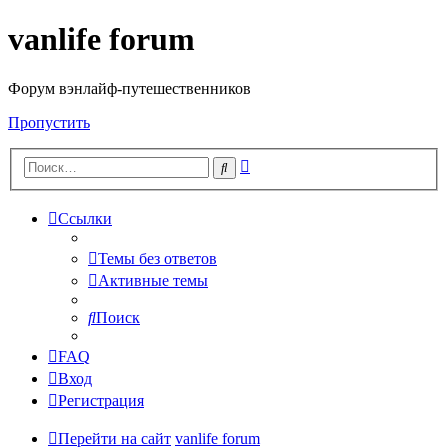
vanlife forum
Форум вэнлайф-путешественников
Пропустить
Расширенный
Поиск
поиск
Ссылки
Темы без ответов
Активные темы
Поиск
FAQ
Вход
Регистрация
Перейти на сайт
vanlife forum