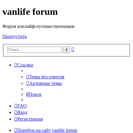
vanlife forum
Форум вэнлайф-путешественников
Пропустить
Расширенный
Поиск
поиск
Ссылки
Темы без ответов
Активные темы
Поиск
FAQ
Вход
Регистрация
Перейти на сайт
vanlife forum