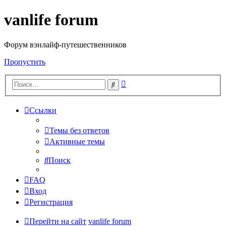
vanlife forum
Форум вэнлайф-путешественников
Пропустить
Расширенный
Поиск
поиск
Ссылки
Темы без ответов
Активные темы
Поиск
FAQ
Вход
Регистрация
Перейти на сайт
vanlife forum