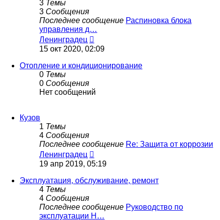
3
Темы
3
Сообщения
Последнее сообщение
Распиновка блока
управления д…
Перейти
Ленинградец
к
15 окт 2020, 02:09
последнему
сообщению
Отопление и кондиционирование
0
Темы
0
Сообщения
Нет сообщений
Кузов
1
Темы
4
Сообщения
Последнее сообщение
Re: Защита от коррозии
Перейти
Ленинградец
к
19 апр 2019, 05:19
последнему
сообщению
Эксплуатация, обслуживание, ремонт
4
Темы
4
Сообщения
Последнее сообщение
Руководство по
эксплуатации H…