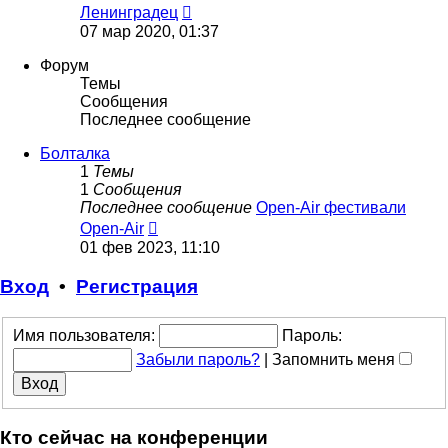
Перейти
Ленинградец
к
07 мар 2020, 01:37
последнему
сообщению
Форум
Темы
Сообщения
Последнее сообщение
Болталка
1
Темы
1
Сообщения
Последнее сообщение
Open-Air фестивали
Перейти
Open-Air
к
01 фев 2023, 11:10
последнему
сообщению
Вход
•
Регистрация
Имя пользователя:
Пароль:
Забыли пароль?
|
Запомнить меня
Кто сейчас на конференции