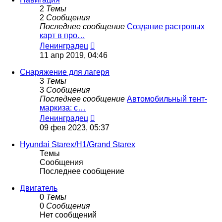
2
Темы
2
Сообщения
Последнее сообщение
Создание растровых
карт в про…
Перейти
Ленинградец
к
11 апр 2019, 04:46
последнему
сообщению
Снаряжение для лагеря
3
Темы
3
Сообщения
Последнее сообщение
Автомобильный тент-
маркиза: с…
Перейти
Ленинградец
к
09 фев 2023, 05:37
последнему
сообщению
Hyundai Starex/H1/Grand Starex
Темы
Сообщения
Последнее сообщение
Двигатель
0
Темы
0
Сообщения
Нет сообщений