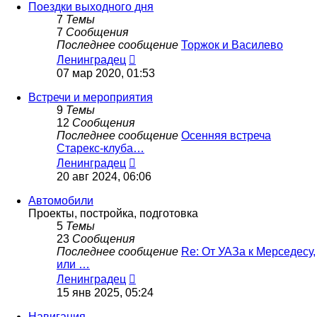
сообщению
Поездки выходного дня
7
Темы
7
Сообщения
Последнее сообщение
Торжок и Василево
Перейти
Ленинградец
к
07 мар 2020, 01:53
последнему
сообщению
Встречи и мероприятия
9
Темы
12
Сообщения
Последнее сообщение
Осенняя встреча
Старекс-клуба…
Перейти
Ленинградец
к
20 авг 2024, 06:06
последнему
сообщению
Автомобили
Проекты, постройка, подготовка
5
Темы
23
Сообщения
Последнее сообщение
Re: От УАЗа к Мерседесу,
или …
Перейти
Ленинградец
к
15 янв 2025, 05:24
последнему
сообщению
Навигация