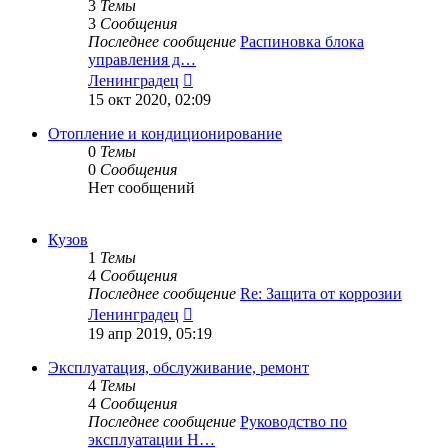
3
Темы
3
Сообщения
Последнее сообщение
Распиновка блока
управления д…
Перейти
Ленинградец
к
15 окт 2020, 02:09
последнему
сообщению
Отопление и кондиционирование
0
Темы
0
Сообщения
Нет сообщений
Кузов
1
Темы
4
Сообщения
Последнее сообщение
Re: Защита от коррозии
Перейти
Ленинградец
к
19 апр 2019, 05:19
последнему
сообщению
Эксплуатация, обслуживание, ремонт
4
Темы
4
Сообщения
Последнее сообщение
Руководство по
эксплуатации H…