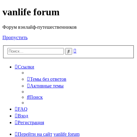
vanlife forum
Форум вэнлайф-путешественников
Пропустить
Расширенный
Поиск
поиск
Ссылки
Темы без ответов
Активные темы
Поиск
FAQ
Вход
Регистрация
Перейти на сайт
vanlife forum