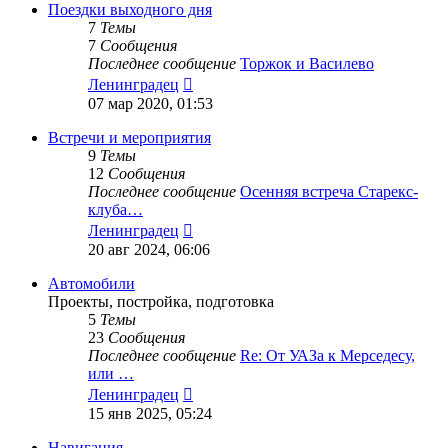
сообщению
Поездки выходного дня
7
Темы
7
Сообщения
Последнее сообщение
Торжок и Василево
Перейти
Ленинградец
к
07 мар 2020, 01:53
последнему
сообщению
Встречи и мероприятия
9
Темы
12
Сообщения
Последнее сообщение
Осенняя встреча Старекс-
клуба…
Перейти
Ленинградец
к
20 авг 2024, 06:06
последнему
сообщению
Автомобили
Проекты, постройка, подготовка
5
Темы
23
Сообщения
Последнее сообщение
Re: От УАЗа к Мерседесу,
или …
Перейти
Ленинградец
к
15 янв 2025, 05:24
последнему
сообщению
Навигация