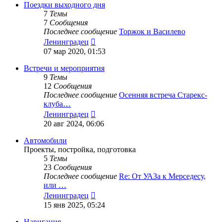
сообщению
Поездки выходного дня
7
Темы
7
Сообщения
Последнее сообщение
Торжок и Василево
Перейти
Ленинградец
к
07 мар 2020, 01:53
последнему
сообщению
Встречи и мероприятия
9
Темы
12
Сообщения
Последнее сообщение
Осенняя встреча Старекс-
клуба…
Перейти
Ленинградец
к
20 авг 2024, 06:06
последнему
сообщению
Автомобили
Проекты, постройка, подготовка
5
Темы
23
Сообщения
Последнее сообщение
Re: От УАЗа к Мерседесу,
или …
Перейти
Ленинградец
к
15 янв 2025, 05:24
последнему
сообщению
Навигация