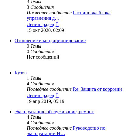
3
Темы
3
Сообщения
Последнее сообщение
Распиновка блока
управления д…
Перейти
Ленинградец
к
15 окт 2020, 02:09
последнему
сообщению
Отопление и кондиционирование
0
Темы
0
Сообщения
Нет сообщений
Кузов
1
Темы
4
Сообщения
Последнее сообщение
Re: Защита от коррозии
Перейти
Ленинградец
к
19 апр 2019, 05:19
последнему
сообщению
Эксплуатация, обслуживание, ремонт
4
Темы
4
Сообщения
Последнее сообщение
Руководство по
эксплуатации H…