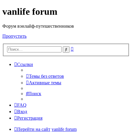
vanlife forum
Форум вэнлайф-путешественников
Пропустить
Расширенный
Поиск
поиск
Ссылки
Темы без ответов
Активные темы
Поиск
FAQ
Вход
Регистрация
Перейти на сайт
vanlife forum