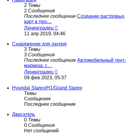
2
Темы
2
Сообщения
Последнее сообщение
Создание растровых
карт в про…
Перейти
Ленинградец
к
11 апр 2019, 04:46
последнему
сообщению
Снаряжение для лагеря
3
Темы
3
Сообщения
Последнее сообщение
Автомобильный тент-
маркиза: с…
Перейти
Ленинградец
к
09 фев 2023, 05:37
последнему
сообщению
Hyundai Starex/H1/Grand Starex
Темы
Сообщения
Последнее сообщение
Двигатель
0
Темы
0
Сообщения
Нет сообщений