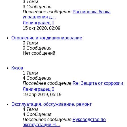
3
Темы
3
Сообщения
Последнее сообщение
Распиновка блока
управления д…
Перейти
Ленинградец
к
15 окт 2020, 02:09
последнему
сообщению
Отопление и кондиционирование
0
Темы
0
Сообщения
Нет сообщений
Кузов
1
Темы
4
Сообщения
Последнее сообщение
Re: Защита от коррозии
Перейти
Ленинградец
к
19 апр 2019, 05:19
последнему
сообщению
Эксплуатация, обслуживание, ремонт
4
Темы
4
Сообщения
Последнее сообщение
Руководство по
эксплуатации H…