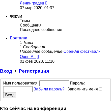
Перейти
Ленинградец
к
07 мар 2020, 01:37
последнему
сообщению
Форум
Темы
Сообщения
Последнее сообщение
Болталка
1
Темы
1
Сообщения
Последнее сообщение
Open-Air фестивали
Перейти
Open-Air
к
01 фев 2023, 11:10
последнему
сообщению
Вход
•
Регистрация
Имя пользователя:
Пароль:
Забыли пароль?
|
Запомнить меня
Кто сейчас на конференции