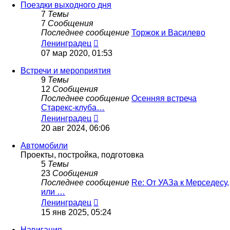
сообщению
Поездки выходного дня
7
Темы
7
Сообщения
Последнее сообщение
Торжок и Василево
Перейти
Ленинградец
к
07 мар 2020, 01:53
последнему
сообщению
Встречи и мероприятия
9
Темы
12
Сообщения
Последнее сообщение
Осенняя встреча
Старекс-клуба…
Перейти
Ленинградец
к
20 авг 2024, 06:06
последнему
сообщению
Автомобили
Проекты, постройка, подготовка
5
Темы
23
Сообщения
Последнее сообщение
Re: От УАЗа к Мерседесу,
или …
Перейти
Ленинградец
к
15 янв 2025, 05:24
последнему
сообщению
Навигация