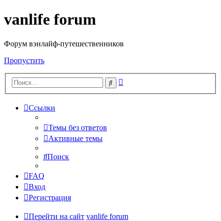
vanlife forum
Форум вэнлайф-путешественников
Пропустить
Расширенный
Поиск
поиск
Ссылки
Темы без ответов
Активные темы
Поиск
FAQ
Вход
Регистрация
Перейти на сайт
vanlife forum