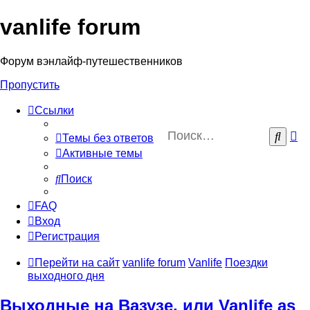
vanlife forum
Форум вэнлайф-путешественников
Пропустить
Ссылки
Р
Поис
Темы без ответов
по
Активные темы
Поиск
FAQ
Вход
Регистрация
Перейти на сайт
vanlife forum
Vanlife
Поездки
выходного дня
Выходные на Вазузе, или Vanlife as