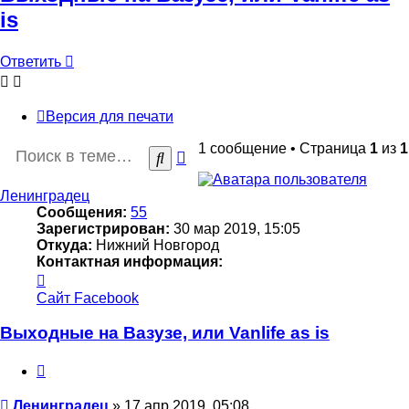
is
Ответить
Версия для печати
1 сообщение • Страница
1
из
1
Расширенный
Поиск
поиск
Ленинградец
Сообщения:
55
Зарегистрирован:
30 мар 2019, 15:05
Откуда:
Нижний Новгород
Контактная информация:
Контактная
информация
Сайт
Facebook
пользователя
Ленинградец
Выходные на Вазузе, или Vanlife as is
Цитата
Сообщение
Ленинградец
»
17 апр 2019, 05:08