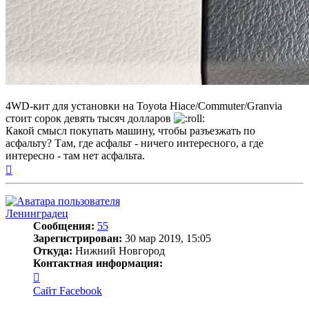
4WD-кит для установки на Toyota Hiace/Commuter/Granvia
стоит сорок девять тысяч долларов
Какой смысл покупать машину, чтобы разъезжать по
асфальту? Там, где асфальт - ничего интересного, а где
интересно - там нет асфальта.
Вернуться
к
началу
Ленинградец
Сообщения:
55
Зарегистрирован:
30 мар 2019, 15:05
Откуда:
Нижний Новгород
Контактная информация:
Контактная
информация
Сайт
Facebook
пользователя