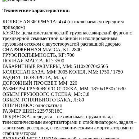
Технические характеристики:
КОЛЕСНАЯ ФОРМУЛА: 4х4 (с отключаемым передним
приводом)
КУЗОВ: цельнометаллический грузопассажирский фургон с
трехдверной семиместной кабиной и изолированным
грузовым отсеком с двухстворчатой распашной дверью
СНАРЯЖЕННАЯ МАССА, КГ: 2800
ГРУЗОПОДЪЕМНОСТЬ, КГ: 700
ПОЛНАЯ МАССА, КГ: 3500
ГАБАРИТНЫЕ РАЗМЕРЫ, ММ: 5110х2070х2565
КОЛЕСНАЯ БАЗА, ММ: 3005 КОЛЕЯ, ММ: 1750 / 1750
РАДИУС ПОВОРОТА, М: 5,7
ДОРОЖНЫЙ ПРОСВЕТ, ММ: 220
РАЗМЕРЫ ГРУЗОВОГО ОТСЕКА, ММ: 1850х1830х1630
ОБЪЕМ ГРУЗОВОГО ОТСЕКА, М3: 3,8
ОБЪЕМ ТОПЛИВНОГО БАКА, Л: 80
ОШИНОВКА: односкатная
РАЗМЕР ШИН: 225/75R16C
ПОДВЕСКА: передняя – независимая, пружинная, с
телескопическими амортизаторами и стабилизатором, задняя –
зависимая, рессорная, с телескопическими амортизаторами и
стабилизатором
РУЛЕВОЙ МЕХАНИЗМ: реечный, с гидроусилителем