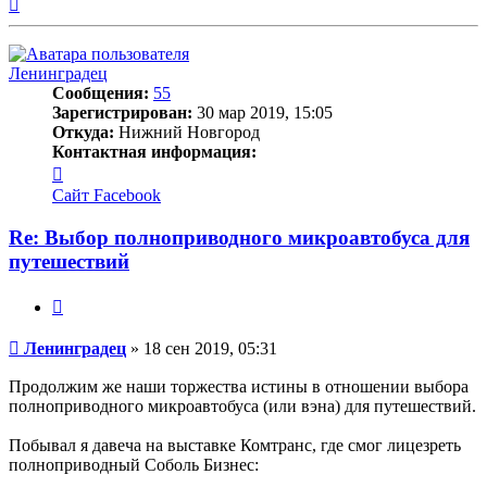
Вернуться
к
началу
Ленинградец
Сообщения:
55
Зарегистрирован:
30 мар 2019, 15:05
Откуда:
Нижний Новгород
Контактная информация:
Контактная
информация
Сайт
Facebook
пользователя
Ленинградец
Re: Выбор полноприводного микроавтобуса для
путешествий
Цитата
Сообщение
Ленинградец
»
18 сен 2019, 05:31
Продолжим же наши торжества истины в отношении выбора
полноприводного микроавтобуса (или вэна) для путешествий.
Побывал я давеча на выставке Комтранс, где смог лицезреть
полноприводный Соболь Бизнес: