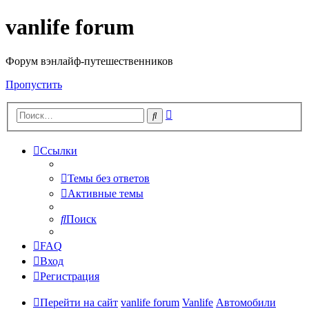
vanlife forum
Форум вэнлайф-путешественников
Пропустить
Расширенный
Поиск
поиск
Ссылки
Темы без ответов
Активные темы
Поиск
FAQ
Вход
Регистрация
Перейти на сайт
vanlife forum
Vanlife
Автомобили