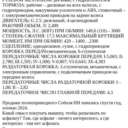
ТОРМОЗА: рабочие – дисковые на всех колесах, с
гидроприводом, вакуумным усилителем и ABS, стояночный –
с электромеханическим приводом на задние колеса
ДВИГАТЕЛЬ: G 2.5: дизельный, 4-цилиндровый
РАБОЧИЙ ОБЪЕМ, Л: 2,499
МОЩНОСТЬ, Л.С. (КВТ) ПРИ ОБ/МИН: 149,6 (110) – 3000
СТЕПЕНЬ СЖАТИЯ: 17,5 МАКСИМАЛЬНЫЙ КРУТЯЩИЙ
МОМЕНТ, НМ ПРИ ОБ/МИН: 420 – 1400…2300
СЦЕПЛЕНИЕ: однодисковое, сухое, с гидроприводом
КОРОБКА ПЕРЕДАЧ:смеханическая, 6-ступенчатая
ПЕРЕДАТОЧНЫЕ ЧИСЛА КОРОБКИ ПЕРЕДАЧ: I-5,065; II-
2,780; III-1,591; IV-1,000; V-0,807; VI-0,643; ЗХ-4,383
РАЗДАТОЧНАЯ КОРОБКА: 2-ступенчатая, механическая, с
электронным управлением, с подключаемым приводом на
передние колеса
ПЕРЕДАТОЧНЫЕ ЧИСЛА РАЗДАТОЧНОЙ КОРОБКИ: I –
1,00; II – 2,82
ПЕРЕДАТОЧНОЕ ЧИСЛО ГЛАВНОЙ ПЕРЕДАЧИ: 4,3
Продажи полноприводного Соболя НН начались спустя год,
осенью 2024.
Какой смысл покупать машину, чтобы разъезжать по
асфальту? Там, где асфальт - ничего интересного, а где
интересно - там нет асфальта.