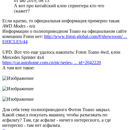
01 авг 2019, 08:15
А вот про китайский клон спринтера кто что
скажет?
Если кратко, то официальная информация примерно такая:
AWD Modes - n/a
Информации о полноприводном Toano на официальном сайте
компании Foton нет:
http://www.foton-global.com/#/showroom/ ...
EHICLES/44
UPD. Вот что еще удалось накопать: Foton Toano 4wd, клон
Mercedes Sprinter 4x4
https://car.autohome.com.cn/pic/series- ... id=2042220
А там вот такое:
Для себя тему полноприводного Фотон Тоано закрыл.
Какой смысл покупать машину, чтобы разъезжать по
асфальту? Там, где асфальт - ничего интересного, а где
интересно - там нет асфальта.