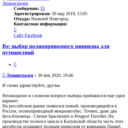
Ленинградец
Сообщения:
55
Зарегистрирован:
30 мар 2019, 15:05
Откуда:
Нижний Новгород
Контактная информация:
Контактная
информация
Сайт
Facebook
пользователя
Ленинградец
Re: выбор полноприводного минивэна для
путешествий
Цитата
Сообщение
Ленинградец
»
30 янв 2020, 19:46
И снова здравствуйте, друзья.
Неожиданно в сложном вопросе выбора прибавился еще один
вариант.
На российском рынке появился новый, производящийся в
России, полноприводный микроавтобус. Точнее, даже два
буса-близнеца - Citroen Spacetourer и Peugeot Traveller. На
производстве полного цикла в Калужской области часть этих
автобусов оснащают полным приводом от компании Dangel.