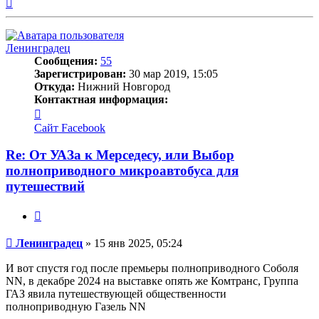
Вернуться
к
началу
Ленинградец
Сообщения:
55
Зарегистрирован:
30 мар 2019, 15:05
Откуда:
Нижний Новгород
Контактная информация:
Контактная
информация
Сайт
Facebook
пользователя
Ленинградец
Re: От УАЗа к Мерседесу, или Выбор
полноприводного микроавтобуса для
путешествий
Цитата
Сообщение
Ленинградец
»
15 янв 2025, 05:24
И вот спустя год после премьеры полноприводного Соболя
NN, в декабре 2024 на выставке опять же Комтранс, Группа
ГАЗ явила путешествующей общественности
полноприводную Газель NN