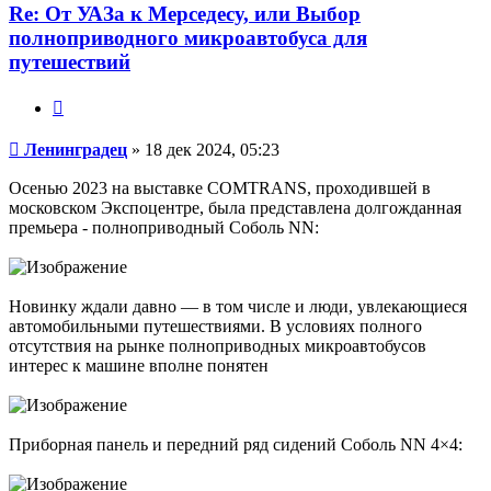
Ленинградец
Re: От УАЗа к Мерседесу, или Выбор
полноприводного микроавтобуса для
путешествий
Цитата
Сообщение
Ленинградец
»
18 дек 2024, 05:23
Осенью 2023 на выставке COMTRANS, проходившей в
московском Экспоцентре, была представлена долгожданная
премьера - полноприводный Соболь NN:
Новинку ждали давно — в том числе и люди, увлекающиеся
автомобильными путешествиями. В условиях полного
отсутствия на рынке полноприводных микроавтобусов
интерес к машине вполне понятен
Приборная панель и передний ряд сидений Соболь NN 4×4: