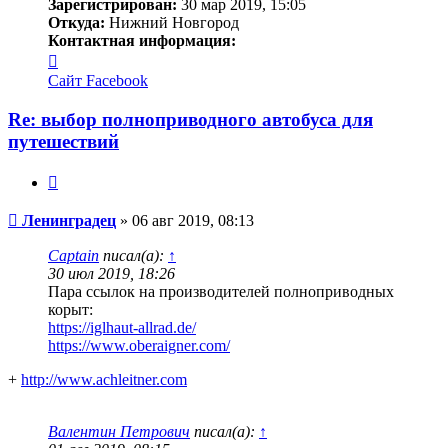
Зарегистрирован:
30 мар 2019, 15:05
Откуда:
Нижний Новгород
Контактная информация:
Контактная
информация
Сайт
Facebook
пользователя
Ленинградец
Re: выбор полноприводного автобуса для
путешествий
Цитата
Сообщение
Ленинградец
»
06 авг 2019, 08:13
Captain
писал(а):
↑
30 июл 2019, 18:26
Пара ссылок на производителей полноприводных
корыт:
https://iglhaut-allrad.de/
https://www.oberaigner.com/
+
http://www.achleitner.com
Валентин Петрович
писал(а):
↑