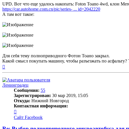
UPD. Вот что еще удалось накопать: Foton Toano 4wd, клон Merc
https://car.autohome.com.cn/pic/series- ... id=2042220
А там вот такое:
Для себя тему полноприводного Фотон Тоано закрыл.
Какой смысл покупать машину, чтобы разъезжать по асфальту? Та
Вернуться
к
началу
Ленинградец
Сообщения:
55
Зарегистрирован:
30 мар 2019, 15:05
Откуда:
Нижний Новгород
Контактная информация:
Контактная
информация
Сайт
Facebook
пользователя
Ленинградец
Re: Выбор полноприводного микроавтобуса для 