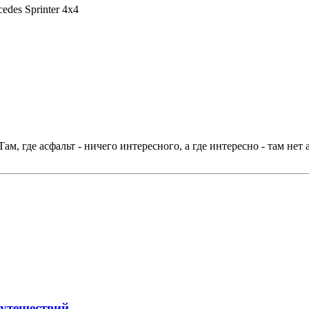
edes Sprinter 4x4
м, где асфальт - ничего интересного, а где интересно - там нет 
путешествий