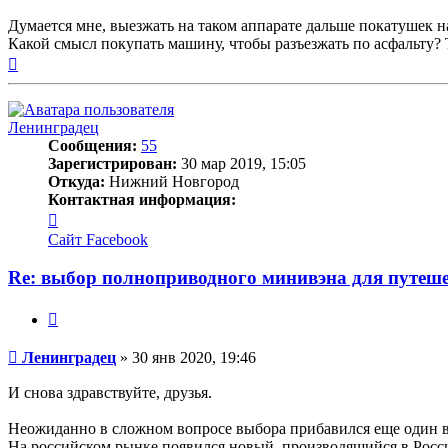
Думается мне, выезжать на таком аппарате дальше покатушек н
Какой смысл покупать машину, чтобы разъезжать по асфальту? Та
Вернуться
к
началу
Ленинградец
Сообщения:
55
Зарегистрирован:
30 мар 2019, 15:05
Откуда:
Нижний Новгород
Контактная информация:
Контактная
информация
Сайт
Facebook
пользователя
Ленинградец
Re: выбор полноприводного минивэна для путеш
Цитата
Сообщение
Ленинградец
»
30 янв 2020, 19:46
И снова здравствуйте, друзья.
Неожиданно в сложном вопросе выбора прибавился еще один в
На российском рынке появился новый, производящийся в России,