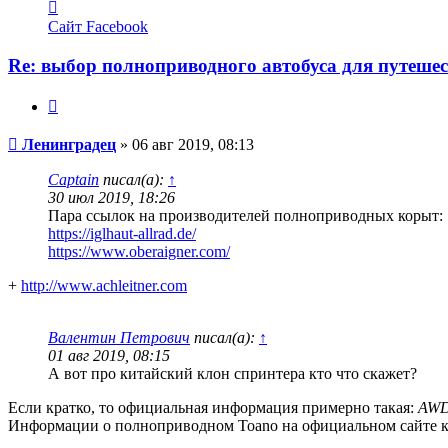
Контактная
информация
Сайт
Facebook
пользователя
Ленинградец
Re: выбор полноприводного автобуса для путеше
Цитата
Сообщение
Ленинградец
»
06 авг 2019, 08:13
Captain
писал(а):
↑
30 июл 2019, 18:26
Пара ссылок на производителей полноприводных корыт:
https://iglhaut-allrad.de/
https://www.oberaigner.com/
+
http://www.achleitner.com
Валентин Петрович
писал(а):
↑
01 авг 2019, 08:15
А вот про китайский клон спринтера кто что скажет?
Если кратко, то официальная информация примерно такая:
AWD
Информации о полноприводном Toano на официальном сайте к