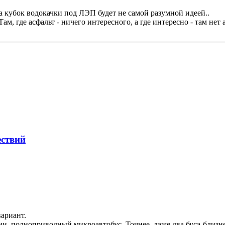
а кубок водокачки под ЛЭП будет не самой разумной идеей..
м, где асфальт - ничего интересного, а где интересно - там нет 
ествий
ариант.
 полноприводный микроавтобус. Точнее, даже два буса-близнеца -