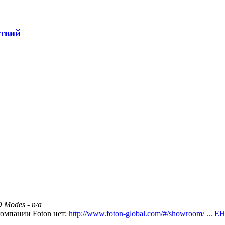
ствий
 Modes - n/a
омпании Foton нет:
http://www.foton-global.com/#/showroom/ ... 