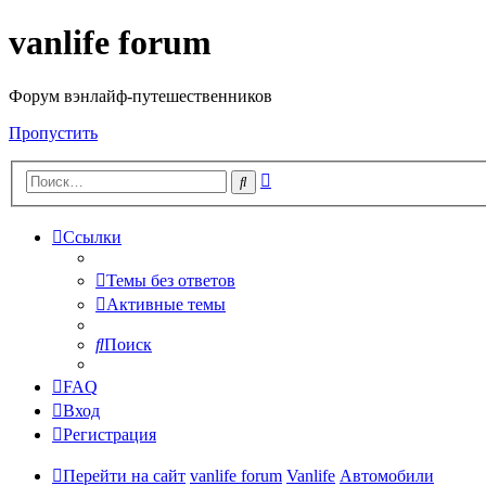
vanlife forum
Форум вэнлайф-путешественников
Пропустить
Расширенный
Поиск
поиск
Ссылки
Темы без ответов
Активные темы
Поиск
FAQ
Вход
Регистрация
Перейти на сайт
vanlife forum
Vanlife
Автомобили