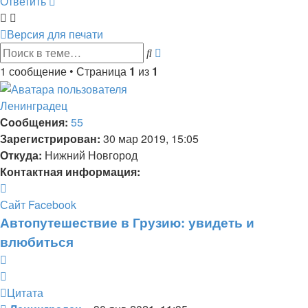
Ответить
Версия для печати
Расширенный
Поиск
поиск
1 сообщение • Страница
1
из
1
Ленинградец
Сообщения:
55
Зарегистрирован:
30 мар 2019, 15:05
Откуда:
Нижний Новгород
Контактная информация:
Контактная
информация
Сайт
Facebook
пользователя
Автопутешествие в Грузию: увидеть и
Ленинградец
влюбиться
Цитата
Цитата