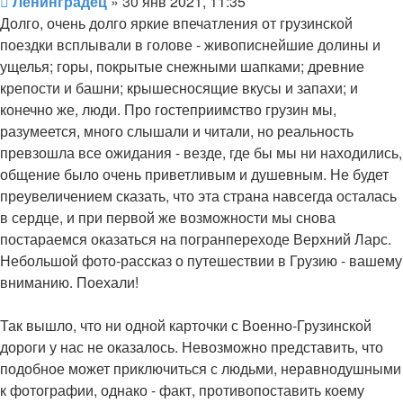
Сообщение
Ленинградец
»
30 янв 2021, 11:35
Долго, очень долго яркие впечатления от грузинской
поездки всплывали в голове - живописнейшие долины и
ущелья; горы, покрытые снежными шапками; древние
крепости и башни; крышесносящие вкусы и запахи; и
конечно же, люди. Про гостеприимство грузин мы,
разумеется, много слышали и читали, но реальность
превзошла все ожидания - везде, где бы мы ни находились,
общение было очень приветливым и душевным. Не будет
преувеличением сказать, что эта страна навсегда осталась
в сердце, и при первой же возможности мы снова
постараемся оказаться на погранпереходе Верхний Ларс.
Небольшой фото-рассказ о путешествии в Грузию - вашему
вниманию. Поехали!
Так вышло, что ни одной карточки с Военно-Грузинской
дороги у нас не оказалось. Невозможно представить, что
подобное может приключиться с людьми, неравнодушными
к фотографии, однако - факт, противопоставить коему