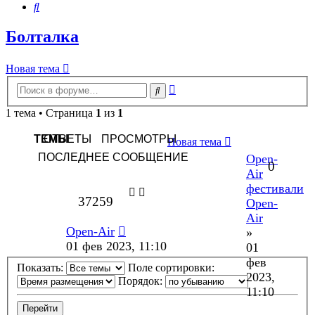
Поиск
Болталка
Новая тема
Расширенный
Поиск
поиск
1 тема • Страница
1
из
1
ТЕМЫ
ОТВЕТЫ
ПРОСМОТРЫ
Новая тема
ПОСЛЕДНЕЕ СООБЩЕНИЕ
Open-
0
Air
фестивали
37259
Open-
Air
Open-Air
»
01 фев 2023, 11:10
01
фев
Показать:
Поле сортировки:
2023,
Порядок:
11:10