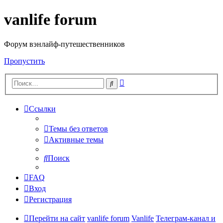
vanlife forum
Форум вэнлайф-путешественников
Пропустить
Расширенный
Поиск
поиск
Ссылки
Темы без ответов
Активные темы
Поиск
FAQ
Вход
Регистрация
Перейти на сайт
vanlife forum
Vanlife
Телеграм-канал и