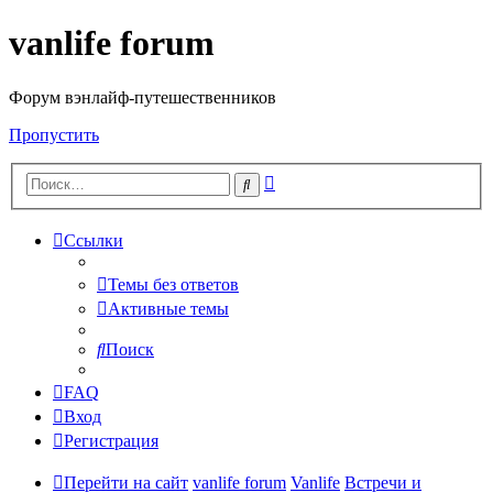
vanlife forum
Форум вэнлайф-путешественников
Пропустить
Расширенный
Поиск
поиск
Ссылки
Темы без ответов
Активные темы
Поиск
FAQ
Вход
Регистрация
Перейти на сайт
vanlife forum
Vanlife
Встречи и