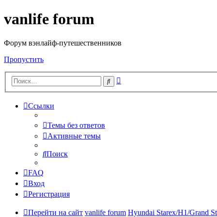
vanlife forum
Форум вэнлайф-путешественников
Пропустить
Расширенный
Поиск
поиск
Ссылки
Темы без ответов
Активные темы
Поиск
FAQ
Вход
Регистрация
Перейти на сайт
vanlife forum
Hyundai Starex/H1/Grand St