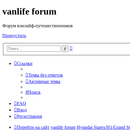
vanlife forum
Форум вэнлайф-путешественников
Пропустить
Расширенный
Поиск
поиск
Ссылки
Темы без ответов
Активные темы
Поиск
FAQ
Вход
Регистрация
Перейти на сайт
vanlife forum
Hyundai Starex/H1/Grand St