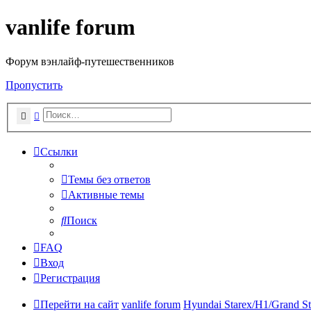
vanlife forum
Форум вэнлайф-путешественников
Пропустить
Поиск
Расширенный поиск
Ссылки
Темы без ответов
Активные темы
Поиск
FAQ
Вход
Регистрация
Перейти на сайт
vanlife forum
Hyundai Starex/H1/Grand St