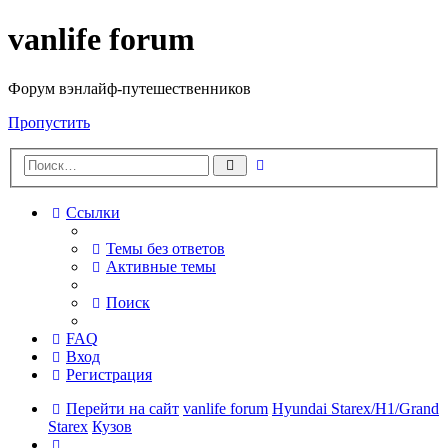
vanlife forum
Форум вэнлайф-путешественников
Пропустить
Расширенный
Поиск
поиск
Ссылки
Темы без ответов
Активные темы
Поиск
FAQ
Вход
Регистрация
Перейти на сайт
vanlife forum
Hyundai Starex/H1/Grand
Starex
Кузов
Поиск