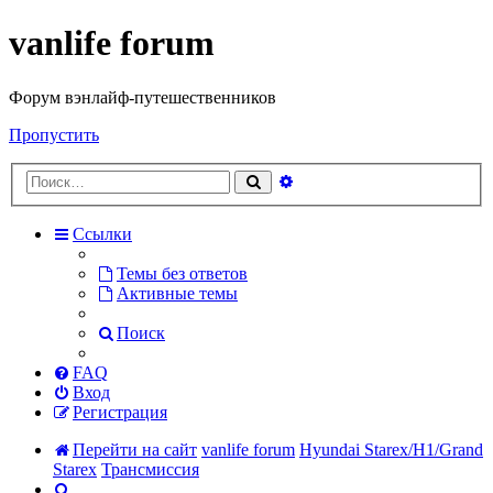
vanlife forum
Форум вэнлайф-путешественников
Пропустить
Расширенный
Поиск
поиск
Ссылки
Темы без ответов
Активные темы
Поиск
FAQ
Вход
Регистрация
Перейти на сайт
vanlife forum
Hyundai Starex/H1/Grand
Starex
Трансмиссия
Поиск