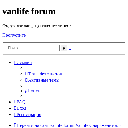
vanlife forum
Форум вэнлайф-путешественников
Пропустить
Расширенный
Поиск
поиск
Ссылки
Темы без ответов
Активные темы
Поиск
FAQ
Вход
Регистрация
Перейти на сайт
vanlife forum
Vanlife
Снаряжение для