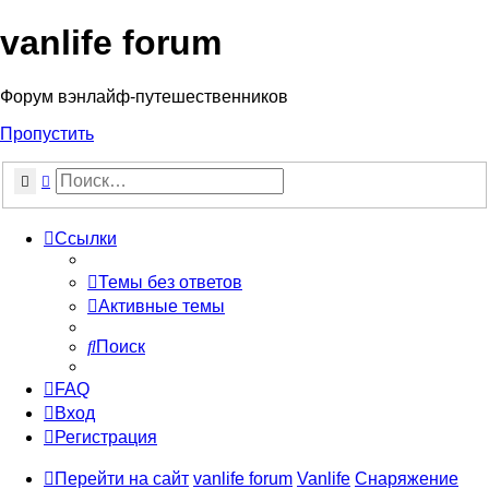
vanlife forum
Форум вэнлайф-путешественников
Пропустить
Поиск
Расширенный поиск
Ссылки
Темы без ответов
Активные темы
Поиск
FAQ
Вход
Регистрация
Перейти на сайт
vanlife forum
Vanlife
Снаряжение