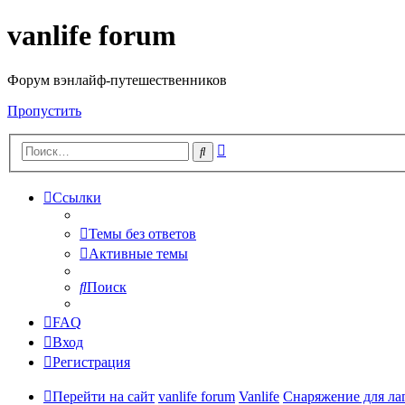
vanlife forum
Форум вэнлайф-путешественников
Пропустить
Расширенный
Поиск
поиск
Ссылки
Темы без ответов
Активные темы
Поиск
FAQ
Вход
Регистрация
Перейти на сайт
vanlife forum
Vanlife
Снаряжение для ла