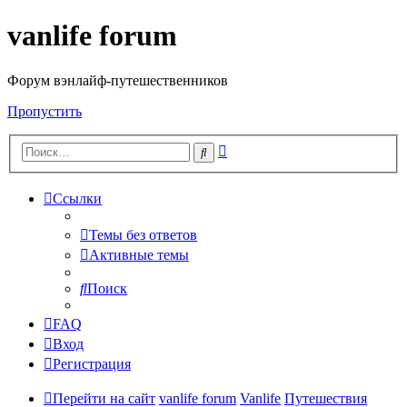
vanlife forum
Форум вэнлайф-путешественников
Пропустить
Расширенный
Поиск
поиск
Ссылки
Темы без ответов
Активные темы
Поиск
FAQ
Вход
Регистрация
Перейти на сайт
vanlife forum
Vanlife
Путешествия