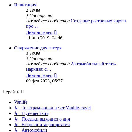
сообщению
Навигация
2
Темы
2
Сообщения
Последнее сообщение
Создание растровых карт в
про…
Перейти
Ленинградец
к
11 апр 2019, 04:46
последнему
сообщению
Снаряжение для лагеря
3
Темы
3
Сообщения
Последнее сообщение
Автомобильный тент-
маркиза: с…
Перейти
Ленинградец
к
09 фев 2023, 05:37
последнему
сообщению
Перейти
Vanlife
↳ Телеграм-канал и чат Vanlife-travel
↳ Путешествия
↳ Поездки выходного дня
↳ Встречи и мероприятия
↳ Автомобили