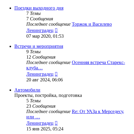
последнему
сообщению
Поездки выходного дня
7
Темы
7
Сообщения
Последнее сообщение
Торжок и Василево
Перейти
Ленинградец
к
07 мар 2020, 01:53
последнему
сообщению
Встречи и мероприятия
9
Темы
12
Сообщения
Последнее сообщение
Осенняя встреча Старекс-
клуба…
Перейти
Ленинградец
к
20 авг 2024, 06:06
последнему
сообщению
Автомобили
Проекты, постройка, подготовка
5
Темы
23
Сообщения
Последнее сообщение
Re: От УАЗа к Мерседесу,
или …
Перейти
Ленинградец
к
15 янв 2025, 05:24
последнему