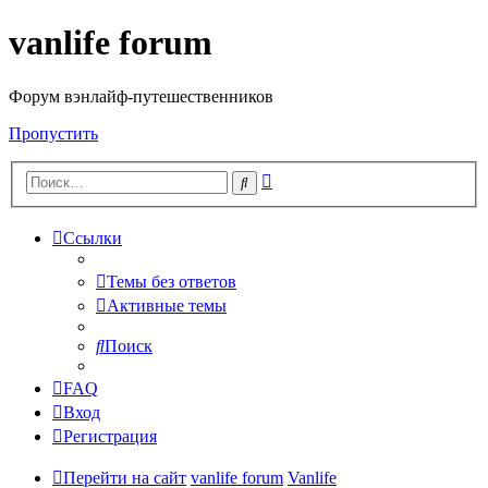
vanlife forum
Форум вэнлайф-путешественников
Пропустить
Расширенный
Поиск
поиск
Ссылки
Темы без ответов
Активные темы
Поиск
FAQ
Вход
Регистрация
Перейти на сайт
vanlife forum
Vanlife