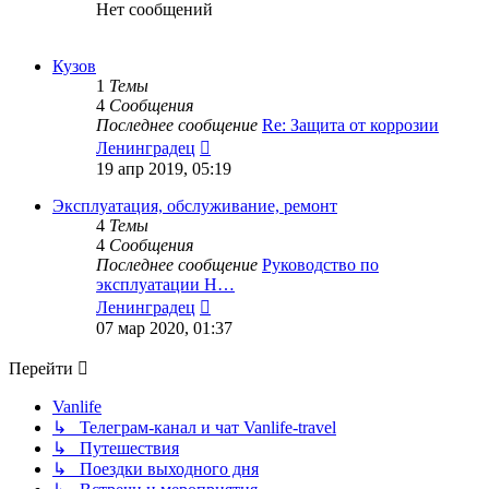
Нет сообщений
Кузов
1
Темы
4
Сообщения
Последнее сообщение
Re: Защита от коррозии
Перейти
Ленинградец
к
19 апр 2019, 05:19
последнему
сообщению
Эксплуатация, обслуживание, ремонт
4
Темы
4
Сообщения
Последнее сообщение
Руководство по
эксплуатации H…
Перейти
Ленинградец
к
07 мар 2020, 01:37
последнему
сообщению
Перейти
Vanlife
↳ Телеграм-канал и чат Vanlife-travel
↳ Путешествия
↳ Поездки выходного дня