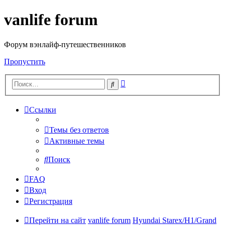
vanlife forum
Форум вэнлайф-путешественников
Пропустить
Расширенный
Поиск
поиск
Ссылки
Темы без ответов
Активные темы
Поиск
FAQ
Вход
Регистрация
Перейти на сайт
vanlife forum
Hyundai Starex/H1/Grand