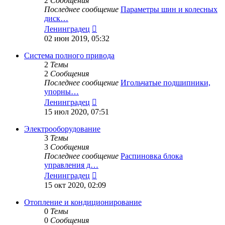
2
Сообщения
Последнее сообщение
Параметры шин и колесных
диск…
Перейти
Ленинградец
к
02 июн 2019, 05:32
последнему
сообщению
Система полного привода
2
Темы
2
Сообщения
Последнее сообщение
Игольчатые подшипники,
упорны…
Перейти
Ленинградец
к
15 июл 2020, 07:51
последнему
сообщению
Электрооборудование
3
Темы
3
Сообщения
Последнее сообщение
Распиновка блока
управления д…
Перейти
Ленинградец
к
15 окт 2020, 02:09
последнему
сообщению
Отопление и кондиционирование
0
Темы
0
Сообщения