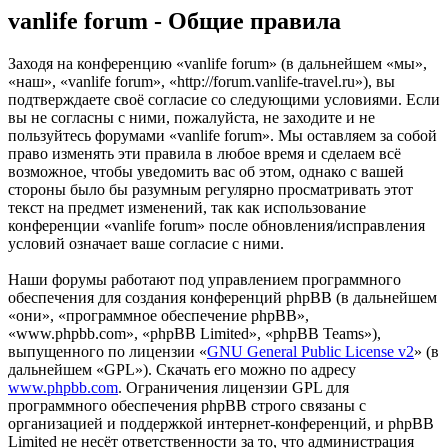
vanlife forum - Общие правила
Заходя на конференцию «vanlife forum» (в дальнейшем «мы»,
«наш», «vanlife forum», «http://forum.vanlife-travel.ru»), вы
подтверждаете своё согласие со следующими условиями. Если
вы не согласны с ними, пожалуйста, не заходите и не
пользуйтесь форумами «vanlife forum». Мы оставляем за собой
право изменять эти правила в любое время и сделаем всё
возможное, чтобы уведомить вас об этом, однако с вашей
стороны было бы разумным регулярно просматривать этот
текст на предмет изменений, так как использование
конференции «vanlife forum» после обновления/исправления
условий означает ваше согласие с ними.
Наши форумы работают под управлением программного
обеспечения для создания конференций phpBB (в дальнейшем
«они», «программное обеспечение phpBB»,
«www.phpbb.com», «phpBB Limited», «phpBB Teams»),
выпущенного по лицензии «
GNU General Public License v2
» (в
дальнейшем «GPL»). Скачать его можно по адресу
www.phpbb.com
. Ограничения лицензии GPL для
программного обеспечения phpBB строго связаны с
организацией и поддержкой интернет-конференций, и phpBB
Limited не несёт ответственности за то, что администрация