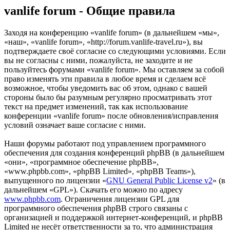
vanlife forum - Общие правила
Заходя на конференцию «vanlife forum» (в дальнейшем «мы»,
«наш», «vanlife forum», «http://forum.vanlife-travel.ru»), вы
подтверждаете своё согласие со следующими условиями. Если
вы не согласны с ними, пожалуйста, не заходите и не
пользуйтесь форумами «vanlife forum». Мы оставляем за собой
право изменять эти правила в любое время и сделаем всё
возможное, чтобы уведомить вас об этом, однако с вашей
стороны было бы разумным регулярно просматривать этот
текст на предмет изменений, так как использование
конференции «vanlife forum» после обновления/исправления
условий означает ваше согласие с ними.
Наши форумы работают под управлением программного
обеспечения для создания конференций phpBB (в дальнейшем
«они», «программное обеспечение phpBB»,
«www.phpbb.com», «phpBB Limited», «phpBB Teams»),
выпущенного по лицензии «
GNU General Public License v2
» (в
дальнейшем «GPL»). Скачать его можно по адресу
www.phpbb.com
. Ограничения лицензии GPL для
программного обеспечения phpBB строго связаны с
организацией и поддержкой интернет-конференций, и phpBB
Limited не несёт ответственности за то, что администрация