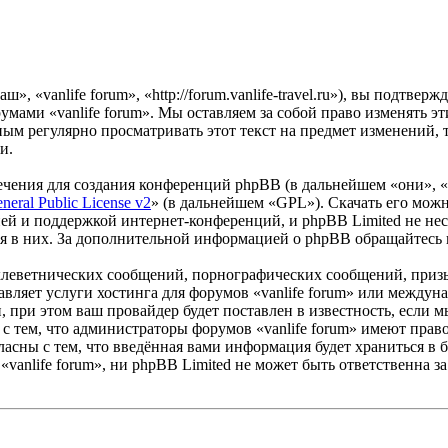
», «vanlife forum», «http://forum.vanlife-travel.ru»), вы подтве
румами «vanlife forum». Мы оставляем за собой право изменять э
ым регулярно просматривать этот текст на предмет изменений, т
и.
чения для создания конференций phpBB (в дальнейшем «они», 
eral Public License v2
» (в дальнейшем «GPL»). Скачать его мож
ей и поддержкой интернет-конференций, и phpBB Limited не нес
ия в них. За дополнительной информацией о phpBB обращайтесь
клеветнических сообщений, порнографических сообщений, приз
тавляет услуги хостинга для форумов «vanlife forum» или межд
при этом ваш провайдер будет поставлен в известность, если м
с тем, что администраторы форумов «vanlife forum» имеют право
ласны с тем, что введённая вами информация будет храниться в 
anlife forum», ни phpBB Limited не может быть ответственна за