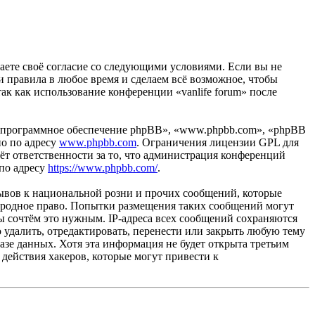
рждаете своё согласие со следующими условиями. Если вы не
ти правила в любое время и сделаем всё возможное, чтобы
ак как использование конференции «vanlife forum» после
«программное обеспечение phpBB», «www.phpbb.com», «phpBB
но по адресу
www.phpbb.com
. Ограничения лицензии GPL для
ёт ответственности за то, что администрация конференций
 по адресу
https://www.phpbb.com/
.
ывов к национальной розни и прочих сообщений, которые
ународное право. Попытки размещения таких сообщений могут
ы сочтём это нужным. IP-адреса всех сообщений сохраняются
 удалить, отредактировать, перенести или закрыть любую тему
базе данных. Хотя эта информация не будет открыта третьим
 действия хакеров, которые могут привести к