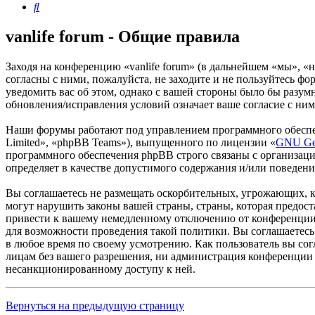
Поиск
vanlife forum - Общие правила
Заходя на конференцию «vanlife forum» (в дальнейшем «мы», «наш
согласны с ними, пожалуйста, не заходите и не пользуйтесь фо
уведомить вас об этом, однако с вашей стороны было бы разумн
обновления/исправления условий означает ваше согласие с ним
Наши форумы работают под управлением программного обеспе
Limited», «phpBB Teams»), выпущенного по лицензии «
GNU Gen
программного обеспечения phpBB строго связаны с организаци
определяет в качестве допустимого содержания и/или поведен
Вы соглашаетесь не размещать оскорбительных, угрожающих, 
могут нарушить законы вашей страны, страны, которая предос
привести к вашему немедленному отключению от конференции, 
для возможности проведения такой политики. Вы соглашаетесь 
в любое время по своему усмотрению. Как пользователь вы сог
лицам без вашего разрешения, ни администрация конференции «v
несанкционированному доступу к ней.
Вернуться на предыдущую страницу