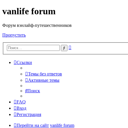
vanlife forum
Форум вэнлайф-путешественников
Пропустить
Расширенный
Поиск
поиск
Ссылки
Темы без ответов
Активные темы
Поиск
FAQ
Вход
Регистрация
Перейти на сайт
vanlife forum