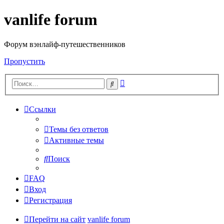
vanlife forum
Форум вэнлайф-путешественников
Пропустить
Расширенный
Поиск
поиск
Ссылки
Темы без ответов
Активные темы
Поиск
FAQ
Вход
Регистрация
Перейти на сайт
vanlife forum