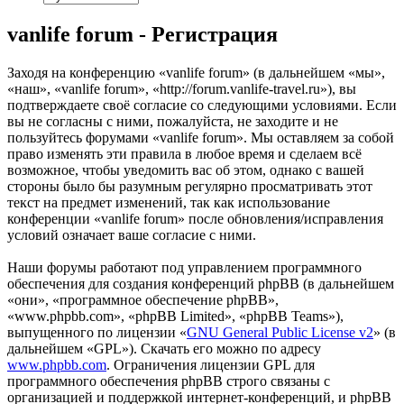
vanlife forum - Регистрация
Заходя на конференцию «vanlife forum» (в дальнейшем «мы»,
«наш», «vanlife forum», «http://forum.vanlife-travel.ru»), вы
подтверждаете своё согласие со следующими условиями. Если
вы не согласны с ними, пожалуйста, не заходите и не
пользуйтесь форумами «vanlife forum». Мы оставляем за собой
право изменять эти правила в любое время и сделаем всё
возможное, чтобы уведомить вас об этом, однако с вашей
стороны было бы разумным регулярно просматривать этот
текст на предмет изменений, так как использование
конференции «vanlife forum» после обновления/исправления
условий означает ваше согласие с ними.
Наши форумы работают под управлением программного
обеспечения для создания конференций phpBB (в дальнейшем
«они», «программное обеспечение phpBB»,
«www.phpbb.com», «phpBB Limited», «phpBB Teams»),
выпущенного по лицензии «
GNU General Public License v2
» (в
дальнейшем «GPL»). Скачать его можно по адресу
www.phpbb.com
. Ограничения лицензии GPL для
программного обеспечения phpBB строго связаны с
организацией и поддержкой интернет-конференций, и phpBB